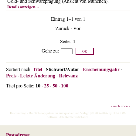
Gold- und Schwarzprägung (Ansicht von München).
Über uns
Details anzeigen…
Kontakt
Eintrag 1–1 von 1
Impressum
Zurück
·
Vor
Versandkosten
1
Seite:
AGB
Gehe zu
:
Widerrufsrecht
Datenschutz
Titel
Stichwort/Autor
Erscheinungsjahr
Sortiert nach:
·
·
·
Preis
Letzte Änderung
Relevanz
·
·
10
25
50
100
Titel pro Seite:
·
·
·
- nach oben -
HescomShop
- Das Webshopsystem für Antiquariate und Verlage | © 2006-2026 by
HESCOM-
Software
. Alle Rechte vorbehalten.
Postadresse