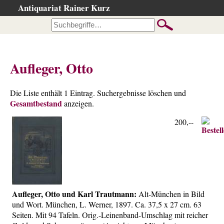
Antiquariat Rainer Kurz
Startseite
Kataloge
Büchersuche
Aufleger, Otto
…nach Beschreibung
…nach Kategorie
Die Liste enthält 1 Eintrag. Suchergebnisse löschen und
Gesamtbestand
…nach Schlagwort
anzeigen.
…nach Person
200,--
Neuzugänge
…der letzten Wochen
…der letzten Tage
Suchergebnisse
Aufleger, Otto und Karl Trautmann:
Alt-München in Bild
Ankauf
und Wort. München, L. Werner, 1897. Ca. 37,5 x 27 cm. 63
Seiten. Mit 94 Tafeln. Orig.-Leinenband-Umschlag mit reicher
Warenkorb