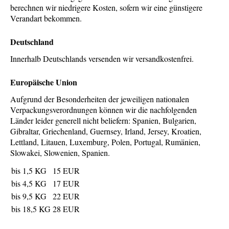
Über uns
berechnen wir niedrigere Kosten, sofern wir eine günstigere
Verandart bekommen.
Kontakt
Impressum
Deutschland
Versandkosten
Innerhalb Deutschlands versenden wir versandkostenfrei.
AGB
Europäische Union
Widerrufsrecht
Aufgrund der Besonderheiten der jeweiligen nationalen
Datenschutz
Verpackungsverordnungen können wir die nachfolgenden
Länder leider generell nicht beliefern: Spanien, Bulgarien,
Gibraltar, Griechenland, Guernsey, Irland, Jersey, Kroatien,
Lettland, Litauen, Luxemburg, Polen, Portugal, Rumänien,
Slowakei, Slowenien, Spanien.
bis 1,5 KG
15 EUR
bis 4,5 KG
17 EUR
bis 9,5 KG
22 EUR
bis 18,5 KG
28 EUR