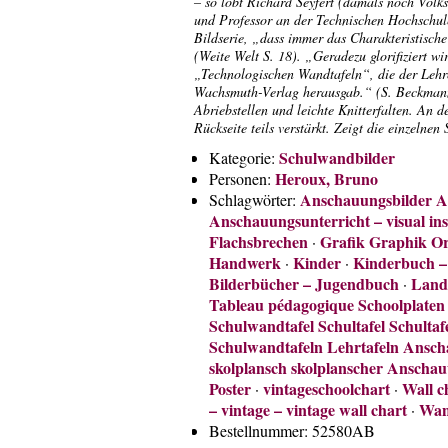
– so lobt Richard Seyfert (damals noch Volks
und Professor an der Technischen Hochschule
Bildserie, „dass immer das Charakteristische 
(Weite Welt S. 18). „Geradezu glorifiziert wir
„Technologischen Wandtafeln“, die der Lehr
Wachsmuth-Verlag herausgab.“ (S. Beckmann
Abriebstellen und leichte Knitterfalten. An 
Rückseite teils verstärkt. Zeigt die einzelnen
Schulwandbilder
Kategorie:
Heroux, Bruno
Personen:
Anschauungsbilder An
Schlagwörter:
Anschauungsunterricht – visual ins
Flachsbrechen
Grafik Graphik Or
·
Handwerk
Kinder
Kinderbuch –
·
·
Bilderbücher – Jugendbuch
Land
·
Tableau pédagogique Schoolplaten
Schulwandtafel Schultafel Schultaf
Schulwandtafeln Lehrtafeln Ansch
skolplansch skolplanscher Anschau
Poster
vintageschoolchart
Wall c
·
·
– vintage – vintage wall chart
Wan
·
Bestellnummer:
52580AB