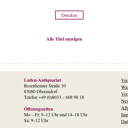
Alle Titel anzeigen
hop
- Das Webshopsystem für Antiquariate und Verlage | © 2006-2026 by
HESCOM-Software
. Alle Rechte vo
Laden-Antiquariat
Ver
Rosenheimer Straße 10
Wid
83080 Oberaudorf
Ver
Telefon +49 (0)8033 – 608 98 18
New
All
Öffnungszeiten
Mo – Fr: 9–12 Uhr und 14–18 Uhr
Imp
Sa: 9–12 Uhr
Dat