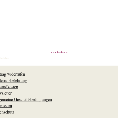
- nach oben -
rbehalten.
trag widerrufen
errufsbelehrung
sandkosten
sletter
gemeine Geschäftsbedingungen
ressum
enschutz