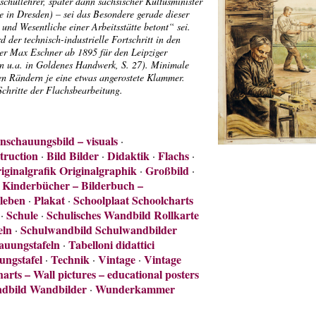
schullehrer, später dann sächsischer Kultusminister
 in Dresden) – sei das Besondere gerade dieser
und Wesentliche einer Arbeitsstätte betont“ sei.
d der technisch-industrielle Fortschritt in den
er Max Eschner ab 1895 für den Leipziger
 u.a. in Goldenes Handwerk, S. 27). Minimale
den Rändern je eine etwas angerostete Klammer.
 Schritte der Flachsbearbeitung.
schauungsbild – visuals
·
truction
Bild Bilder
Didaktik
Flachs
·
·
·
·
iginalgrafik Originalgraphik
Großbild
·
·
 Kinderbücher – Bilderbuch –
leben
Plakat
Schoolplaat Schoolcharts
·
·
Schule
Schulisches Wandbild Rollkarte
·
·
eln
Schulwandbild Schulwandbilder
·
auungstafeln
Tabelloni didattici
·
ungstafel
Technik
Vintage
Vintage
·
·
·
harts – Wall pictures – educational posters
dbild Wandbilder
Wunderkammer
·