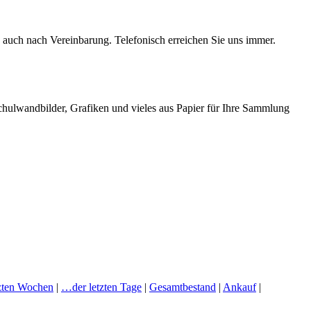
auch nach Vereinbarung. Telefonisch erreichen Sie uns immer.
chulwandbilder, Grafiken und vieles aus Papier für Ihre Sammlung
zten Wochen
|
…der letzten Tage
|
Gesamtbestand
|
Ankauf
|