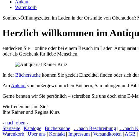
Ankauf
Warenkorb
Sommer-Öffnungszeiten im Laden in der Ortsmitte von Oberaudorf: M
Herzlich willkommen im Antiqu
entdecken Sie – online oder bei einem Besuch im Laden-Antiquariat i
oder als Geschenk für liebe Menschen.
In der
Büchersuche
können Sie gezielt Einzeltitel finden oder sich du
Am
Ankauf
von außergewöhnlichen Büchern, Sammlungen und Biblioth
Gerne beraten wir Sie persönlich – schreiben Sie uns doch eine E-Mai
Wir freuen uns auf Sie!
Ihre Rainer und Regina Kurz
- nach oben -
Startseite
|
Kataloge
|
Büchersuche
|
…nach Beschreibung
|
…nach Ka
Warenkorb
|
Über uns
|
Kontakt
|
Impressum
|
Versandkosten
|
AGB
|