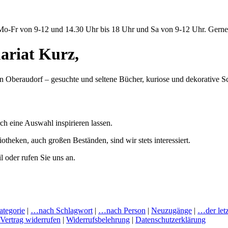
o-Fr von 9-12 und 14.30 Uhr bis 18 Uhr und Sa von 9-12 Uhr. Gerne 
ariat Kurz,
n Oberaudorf – gesuchte und seltene Bücher, kuriose und dekorative S
rch eine Auswahl inspirieren lassen.
eken, auch großen Beständen, sind wir stets interessiert.
l oder rufen Sie uns an.
tegorie
|
…nach Schlagwort
|
…nach Person
|
Neuzugänge
|
…der let
Vertrag widerrufen
|
Widerrufsbelehrung
|
Datenschutzerklärung