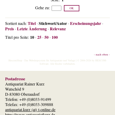
Gehe zu
:
Titel
Stichwort/Autor
Erscheinungsjahr
Sortiert nach:
·
·
·
Preis
Letzte Änderung
Relevanz
·
·
10
25
50
100
Titel pro Seite:
·
·
·
- nach oben -
HescomShop
- Das Webshopsystem für Antiquariate und Verlage | © 2006-2026 by
HESCOM-
Software
. Alle Rechte vorbehalten.
Postadresse
Antiquariat Rainer Kurz
Watschöd 9
D-83080 Oberaudorf
Telefon: +49 (0)8033-91499
Telefax: +49 (0)8033-309888
antiquariat.kurz (at) t-online.de
https://www.antiquariatkurz.de