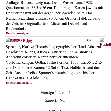
Auflage. Braunschweig u.a., Georg Westermann, 1928.
Über uns
Querformat, ca. 22,5 x 26 cm. Die farbigen Karten jewiels mit
Kontakt
Erläuterungstext auf der gegenüberliegenden Seite. Das
Namenverzeichnis umfasst 90 Seiten. Grüner Halblederband
Impressum
der Zeit, im Originalkarteon (dieser mit Deckel- und
Versandkosten
Rückentitel).
Details anzeigen…
AGB
350,--
Widerrufsrecht
Spruner, Karl v.:
Historisch-geographischer Hand-Atlas zur
Datenschutz
Geschichte Asiens, Africa’s, America’s und Australiens.
Achtzehn colorierte Karten nebst erläuternden
Vorbemerkungen. Gotha, Justus Perthes, 1853. Ca. 35 x 24,5
cm. 18 colorierte Karten. 12 Seiten Text. Halblederband der
Zeit. Aus der Reihe: Spruner’s historisch-geographischer
Hand-Atlas, 3. Abtheilung.
Details anzeigen…
Einträge 1–2 von 2
Zurück
·
Vor
1
Seite: