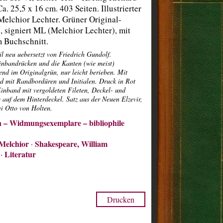
a. 25,5 x 16 cm. 403 Seiten. Illustrierter
elchior Lechter. Grüner Original-
 signiert ML (Melchior Lechter), mit
 Buchschnitt.
 neu uebersetzt von Friedrich Gundolf.
Einbandrücken und die Kanten (wie meist)
end im Originalgrün, nur leicht berieben. Mit
end mit Randbordüren und Initialen. Druck in Rot
inband mit vergoldeten Fileten, Deckel- und
uf dem Hinterdeckel. Satz aus der Neuen Elzevir,
i Otto von Holten.
n – Widmungsexemplare – bibliophile
 Melchior
Shakespeare, William
·
Literatur
·