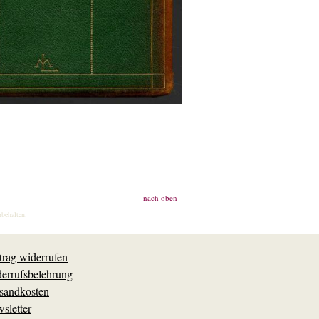
- nach oben -
rbehalten.
trag widerrufen
errufsbelehrung
sandkosten
sletter