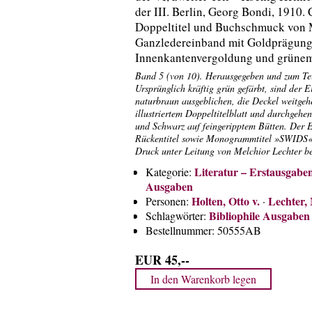
der III. Berlin, Georg Bondi, 1910. C
Doppeltitel und Buchschmuck von M
Ganzledereinband mit Goldprägung,
Innenkantenvergoldung und grünem
Band 5 (von 10). Herausgegeben und zum Teil
Ursprünglich kräftig grün gefärbt, sind der 
naturbraun ausgeblichen, die Deckel weitgeh
illustriertem Doppeltitelblatt und durchgeh
und Schwarz auf feingeripptem Bütten. Der E
Rückentitel sowie Monogrammtitel »SWIDS« a
Druck unter Leitung von Melchior Lechter be
Literatur – Erstausgabe
Kategorie:
Ausgaben
Holten, Otto v.
Lechter,
Personen:
·
Bibliophile Ausgaben
Schlagwörter:
Bestellnummer:
50555AB
EUR 45,--