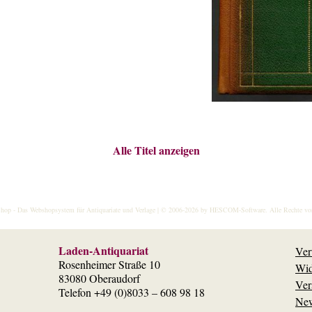
Alle Titel anzeigen
hop
- Das Webshopsystem für Antiquariate und Verlage | © 2006-2026 by
HESCOM-Software
. Alle Rechte vo
Laden-Antiquariat
Ver
Rosenheimer Straße 10
Wid
83080 Oberaudorf
Ver
Telefon +49 (0)8033 – 608 98 18
New