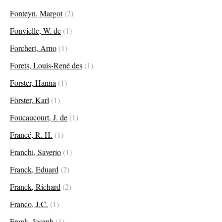
Fonteyn, Margot
(2)
Fonvielle, W. de
(1)
Forchert, Arno
(1)
Forets, Louis-René des
(1)
Forster, Hanna
(1)
Förster, Karl
(1)
Foucaucourt, J. de
(1)
Francé, R. H.
(1)
Franchi, Saverio
(1)
Franck, Eduard
(2)
Franck, Richard
(2)
Franco, J.C.
(1)
Frank, Joseph
(1)