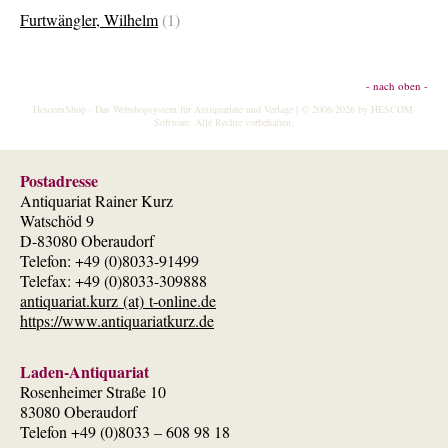
Furtwängler, Wilhelm
(1)
- nach oben -
HescomShop
- Das Webshopsystem für Antiquariate und Verlage | © 2006-2026 by
HESCOM-
Software
. Alle Rechte vorbehalten.
Postadresse
Antiquariat Rainer Kurz
Watschöd 9
D-83080 Oberaudorf
Telefon: +49 (0)8033-91499
Telefax: +49 (0)8033-309888
antiquariat.kurz (at) t-online.de
https://www.antiquariatkurz.de
Laden-Antiquariat
Rosenheimer Straße 10
83080 Oberaudorf
Telefon +49 (0)8033 – 608 98 18