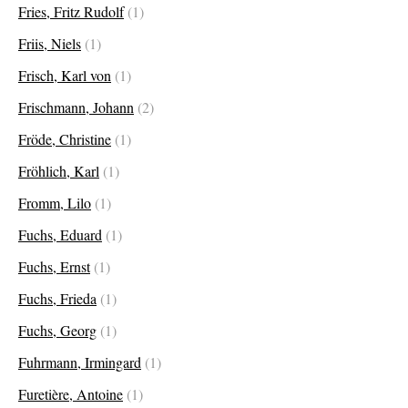
Fries, Fritz Rudolf
(1)
Friis, Niels
(1)
Frisch, Karl von
(1)
Frischmann, Johann
(2)
Fröde, Christine
(1)
Fröhlich, Karl
(1)
Fromm, Lilo
(1)
Fuchs, Eduard
(1)
Fuchs, Ernst
(1)
Fuchs, Frieda
(1)
Fuchs, Georg
(1)
Fuhrmann, Irmingard
(1)
Furetière, Antoine
(1)