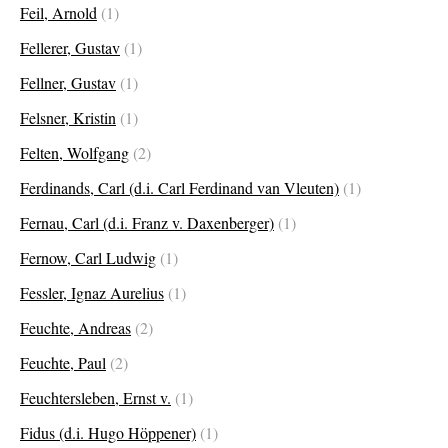
Feil, Arnold
(1)
Fellerer, Gustav
(1)
Fellner, Gustav
(1)
Felsner, Kristin
(1)
Felten, Wolfgang
(2)
Ferdinands, Carl (d.i. Carl Ferdinand van Vleuten)
(1)
Fernau, Carl (d.i. Franz v. Daxenberger)
(1)
Fernow, Carl Ludwig
(1)
Fessler, Ignaz Aurelius
(1)
Feuchte, Andreas
(2)
Feuchte, Paul
(2)
Feuchtersleben, Ernst v.
(1)
Fidus (d.i. Hugo Höppener)
(1)