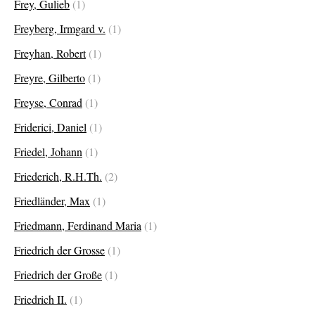
Frey, Gulieb
(1)
Freyberg, Irmgard v.
(1)
Freyhan, Robert
(1)
Freyre, Gilberto
(1)
Freyse, Conrad
(1)
Friderici, Daniel
(1)
Friedel, Johann
(1)
Friederich, R.H.Th.
(2)
Friedländer, Max
(1)
Friedmann, Ferdinand Maria
(1)
Friedrich der Grosse
(1)
Friedrich der Große
(1)
Friedrich II.
(1)