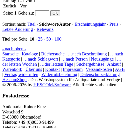
Eintrag 1–1 von 1
Zurück
·
Vor
Seite:
1
Gehe zu
:
Sortiert nach:
Titel
·
Stichwort/Autor
·
Erscheinungsjahr
·
Preis
·
Letzte Änderung
·
Relevanz
Titel pro Seite:
10
·
25
·
50
·
100
- nach oben -
Startseite
|
Kataloge
|
Büchersuche
|
…nach Beschreibung
|
…nach
Kategorie
|
…nach Schlagwort
|
…nach Person
|
Neuzugänge
|
…
der letzten Wochen
|
…der letzten Tage
|
Suchergebnisse
|
Ankauf
|
Warenkorb
|
Über uns
|
Kontakt
|
Impressum
|
Versandkosten
|
AGB
|
Vertrag widerrufen
|
Widerrufsbelehrung
|
Datenschutzerklärung
HescomShop
- Das Webshopsystem für Antiquariate und Verlage |
© 2006-2026 by
HESCOM-Software
. Alle Rechte vorbehalten.
Postadresse
Antiquariat Rainer Kurz
Watschöd 9
D-83080 Oberaudorf
Telefon: +49 (0)8033-91499
Telefax: +49 (0)8033-309888