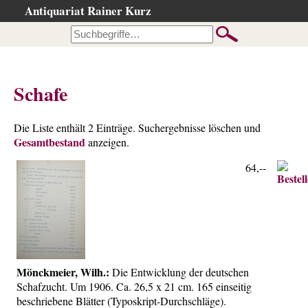
Antiquariat Rainer Kurz
Startseite
Kataloge
Büchersuche
Schafe
…nach Beschreibung
…nach Kategorie
Die Liste enthält 2 Einträge. Suchergebnisse löschen und
Gesamtbestand
…nach Schlagwort
anzeigen.
…nach Person
64,--
Neuzugänge
…der letzten Wochen
…der letzten Tage
Suchergebnisse
Mönckmeier, Wilh.:
Die Entwicklung der deutschen
Ankauf
Schafzucht. Um 1906. Ca. 26,5 x 21 cm. 165 einseitig
Warenkorb
beschriebene Blätter (Typoskript-Durchschläge).