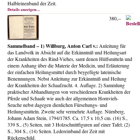
Halbleinenband der Zeit.
Über uns
Details anzeigen…
Kontakt
380,--
Impressum
Versandkosten
AGB
Sammelband – 1) Willburg, Anton Carl v.:
Anleitung für
das Landvolk in Absicht auf die Erkänntniß und Heilungsart
Widerrufsrecht
der Krankheiten des Rind-Viehes, samt denen Hülfsmitteln und
Datenschutz
einem Anhang über die Materie der Medicin, und Erläuterung
der einfachen Heilungsmittel durch beygefügte lateinische
Benennungen. Nebst Anleitung zur Erkänntniß und Heilung
der Krankheiten der Schaafzucht. 4. Auflage. 2) Sammlung
praktischer Abhandlungen von verschiedenen Krankheiten der
Pferde und Schaafe wie auch der allgemeinen Hornvieh-
Seuche nebst dagegen dienlichen Fürsehungs- und
Heilungsmitteln. Zweite sehr vermehrte Auflage. Nürnberg,
Johann Adam Stein, 1794/1785. Ca. 17,5 x 10,5 cm. (16) S.,
339 S., (5) Seiten, mit 3 Holzschnittfiguren auf einer Tafel; (2)
S., 304 S., (14) Seiten. Ledereinband der Zeit mit
Rückenschild.