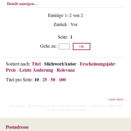
Details anzeigen…
Einträge 1–2 von 2
Zurück
·
Vor
1
Seite:
Gehe zu
:
Titel
Stichwort/Autor
Erscheinungsjahr
Sortiert nach:
·
·
·
Preis
Letzte Änderung
Relevanz
·
·
10
25
50
100
Titel pro Seite:
·
·
·
- nach oben -
HescomShop
- Das Webshopsystem für Antiquariate und Verlage | © 2006-2026 by
HESCOM-
Software
. Alle Rechte vorbehalten.
Postadresse