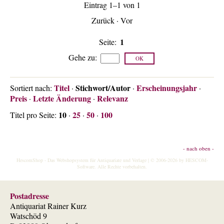
Eintrag 1–1 von 1
Über uns
Zurück
·
Vor
Kontakt
Impressum
1
Seite:
Versandkosten
Gehe zu
:
AGB
Widerrufsrecht
Titel
Stichwort/Autor
Erscheinungsjahr
Sortiert nach:
·
·
·
Preis
Letzte Änderung
Relevanz
·
·
Datenschutz
10
25
50
100
Titel pro Seite:
·
·
·
- nach oben -
HescomShop
- Das Webshopsystem für Antiquariate und Verlage | © 2006-2026 by
HESCOM-
Software
. Alle Rechte vorbehalten.
Postadresse
Antiquariat Rainer Kurz
Watschöd 9