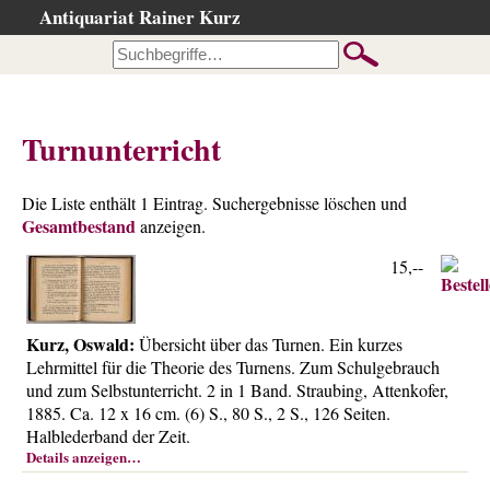
Antiquariat Rainer Kurz
Startseite
Kataloge
Büchersuche
Turnunterricht
…nach Beschreibung
…nach Kategorie
Die Liste enthält 1 Eintrag. Suchergebnisse löschen und
Gesamtbestand
…nach Schlagwort
anzeigen.
…nach Person
15,--
Neuzugänge
…der letzten Wochen
Kurz, Oswald:
Übersicht über das Turnen. Ein kurzes
…der letzten Tage
Lehrmittel für die Theorie des Turnens. Zum Schulgebrauch
und zum Selbstunterricht. 2 in 1 Band. Straubing, Attenkofer,
Suchergebnisse
1885. Ca. 12 x 16 cm. (6) S., 80 S., 2 S., 126 Seiten.
Ankauf
Halblederband der Zeit.
Details anzeigen…
Warenkorb