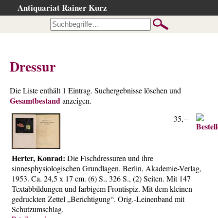
Antiquariat Rainer Kurz
Startseite
Kataloge
Büchersuche
Dressur
…nach Beschreibung
…nach Kategorie
Die Liste enthält 1 Eintrag. Suchergebnisse löschen und
Gesamtbestand
…nach Schlagwort
anzeigen.
…nach Person
35,--
Neuzugänge
…der letzten Wochen
Herter, Konrad:
Die Fischdressuren und ihre
…der letzten Tage
sinnesphysiologischen Grundlagen. Berlin, Akademie-Verlag,
Suchergebnisse
1953. Ca. 24,5 x 17 cm. (6) S., 326 S., (2) Seiten. Mit 147
Textabbildungen und farbigem Frontispiz. Mit dem kleinen
Ankauf
gedruckten Zettel „Berichtigung“. Orig.-Leinenband mit
Schutzumschlag.
Warenkorb