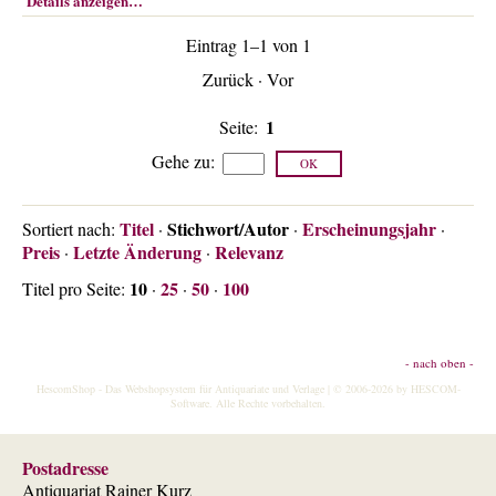
Details anzeigen…
Über uns
Eintrag 1–1 von 1
Kontakt
Zurück
·
Vor
Impressum
Versandkosten
1
Seite:
AGB
Gehe zu
:
Widerrufsrecht
Titel
Stichwort/Autor
Erscheinungsjahr
Datenschutz
Sortiert nach:
·
·
·
Preis
Letzte Änderung
Relevanz
·
·
10
25
50
100
Titel pro Seite:
·
·
·
- nach oben -
HescomShop
- Das Webshopsystem für Antiquariate und Verlage | © 2006-2026 by
HESCOM-
Software
. Alle Rechte vorbehalten.
Postadresse
Antiquariat Rainer Kurz