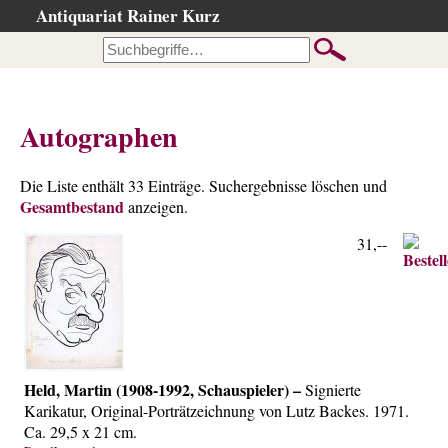
Antiquariat Rainer Kurz
Startseite
Kataloge
Büchersuche
Autographen
…nach Beschreibung
…nach Kategorie
Die Liste enthält 33 Einträge. Suchergebnisse löschen und
Gesamtbestand
…nach Schlagwort
anzeigen.
…nach Person
31,--
Neuzugänge
…der letzten Wochen
…der letzten Tage
Suchergebnisse
Held, Martin (1908-1992, Schauspieler) –
Signierte
Ankauf
Karikatur, Original-Porträtzeichnung von Lutz Backes. 1971.
Warenkorb
Ca. 29,5 x 21 cm.