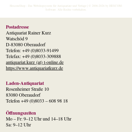
HescomShop
- Das Webshopsystem für Antiquariate und Verlage | © 2006-2026 by
HESCOM-
Software
. Alle Rechte vorbehalten.
Postadresse
Antiquariat Rainer Kurz
Watschöd 9
D-83080 Oberaudorf
Telefon: +49 (0)8033-91499
Telefax: +49 (0)8033-309888
antiquariat.kurz (at) t-online.de
https://www.antiquariatkurz.de
Laden-Antiquariat
Rosenheimer Straße 10
83080 Oberaudorf
Telefon +49 (0)8033 – 608 98 18
Öffnungszeiten
Mo – Fr: 9–12 Uhr und 14–18 Uhr
Sa: 9–12 Uhr