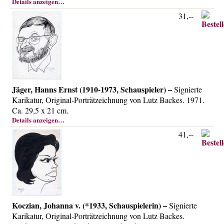
Details anzeigen…
Über uns
31,--
Kontakt
Impressum
Versandkosten
AGB
Widerrufsrecht
Jäger, Hanns Ernst (1910-1973, Schauspieler) –
Signierte
Karikatur, Original-Porträtzeichnung von Lutz Backes. 1971.
Datenschutz
Ca. 29,5 x 21 cm.
Details anzeigen…
41,--
Koczian, Johanna v. (*1933, Schauspielerin) –
Signierte
Karikatur, Original-Porträtzeichnung von Lutz Backes.