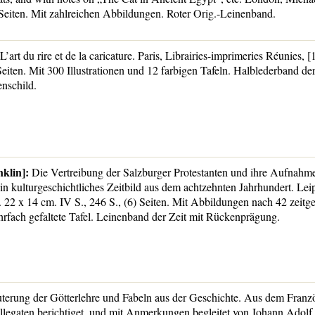
Seiten. Mit zahlreichen Abbildungen. Roter Orig.-Leinenband.
L’art du rire et de la caricature. Paris, Librairies-imprimeries Réunies, 
Seiten. Mit 300 Illustrationen und 12 farbigen Tafeln. Halblederband der
nschild.
nklin]:
Die Vertreibung der Salzburger Protestanten und ihre Aufnahme
n kulturgeschichtliches Zeitbild aus dem achtzehnten Jahrhundert. Lei
 22 x 14 cm. IV S., 246 S., (6) Seiten. Mit Abbildungen nach 42 zeitg
rfach gefaltete Tafel. Leinenband der Zeit mit Rückenprägung.
terung der Götterlehre und Fabeln aus der Geschichte. Aus dem Franz
Allegaten berichtiget, und mit Anmerkungen begleitet von Johann Adolf