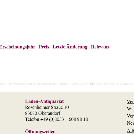
Erscheinungsjahr
Preis
Letzte Änderung
Relevanz
·
·
·
hop
- Das Webshopsystem für Antiquariate und Verlage | © 2006-2026 by
HESCOM-Software
. Alle Rechte vo
Laden-Antiquariat
Ver
Rosenheimer Straße 10
Wid
83080 Oberaudorf
Ver
Telefon +49 (0)8033 – 608 98 18
New
All
Öffnungszeiten