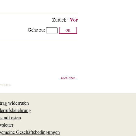
Vor
Zurück
·
Gehe zu
:
- nach oben -
rbehalten.
trag widerrufen
errufsbelehrung
sandkosten
sletter
gemeine Geschäftsbedingungen