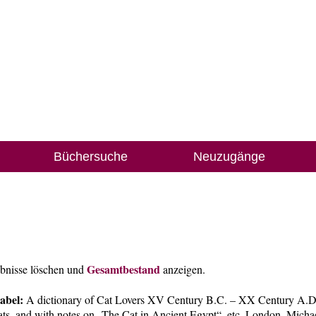
Büchersuche
Neuzugänge
Gesamtbestand
ebnisse löschen und
anzeigen.
abel:
A dictionary of Cat Lovers XV Century B.C. – XX Century A.D.
ats, and with notes on „The Cat in Ancient Egypt“, etc. London, Micha