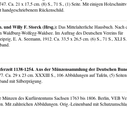
747. Ca. 21 x 17,5 cm. (8) S., 71 S., (1) Seite. Mit einigen Holzschnittv
it handgeschriebenem Rückenschild.
. und Willy F. Storck (Hrsg.):
Das Mittelalterliche Hausbuch. Nach 
on Waldburg-Wolfegg-Waldsee. Im Auftrag des Deutschen Vereins für
ipzig, E. A. Seemann, 1912. Ca. 33,5 x 26,5 cm. (6) S., 71 S., XLI S.,
band.
uferzeit 1138-1254. Aus der Münzensammlung der Deutschen Bun
7. Ca. 29 x 23 cm. XXXIII S., 106 Abbildungen auf Tafeln, (5) Seiten,
band mit Silberprägung.
 Münzen des Kurfürstentums Sachsen 1763 bis 1806. Berlin, VEB Ver
en. Mit zahlreichen Abbildungen. Orig.-Leinenband mit Schutzumschla