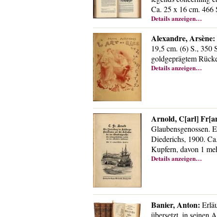
Ca. 25 x 16 cm. 466 
Details anzeigen…
Alexandre, Arsène:
19,5 cm. (6) S., 350 
goldgeprägtem Rücke
Details anzeigen…
Arnold, C[arl] Fr[a
Glaubensgenossen. Ei
Diederichs, 1900. Ca.
Kupfern, davon 1 meh
Details anzeigen…
Banier, Anton:
Erläu
übersetzt, in seinen 