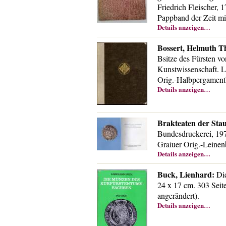
Friedrich Fleischer, 1
Pappband der Zeit m
Details anzeigen…
Bossert, Helmuth Th
Bsitze des Fürsten v
Kunstwissenschaft. Le
Orig.-Halbpergament
Details anzeigen…
Brakteaten der Sta
Bundesdruckerei, 197
Graiuer Orig.-Leinen
Details anzeigen…
Buck, Lienhard:
Die
24 x 17 cm. 303 Seit
angerändert).
Details anzeigen…