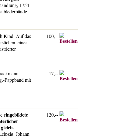
handlung, 1754-
Halblederbände
h Kind. Auf das
100,--
stichen, einer
strierter
taackmann
17,--
rig.-Pappband mit
e eingebildete
120,--
terlicher
gleich-
Leipzig, Johann