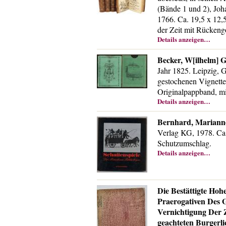
(Bände 1 und 2), Joh
1766. Ca. 19,5 x 12,
der Zeit mit Rückeng
Details anzeigen…
Becker, W[ilhelm] G[
Jahr 1825. Leipzig, 
gestochenen Vignetten
Originalpappband, mit
Details anzeigen…
Bernhard, Marianne
Verlag KG, 1978. Ca. 
Schutzumschlag.
Details anzeigen…
Die Bestättigte Hoh
Praerogativen Des G
Vernichtigung Der Z
geachteten Burgerl