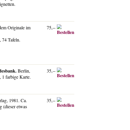
ignetten.
dem Originale im
75,--
 74 Tafeln.
desbank.
Berlin,
35,--
 1 farbige Karte.
lag, 1981. Ca.
35,--
g (dieser etwas