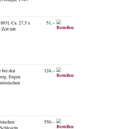
[1893]. Ca. 27,5 x
51,--
 Zeit mit
 bei den
124,--
pzig, Eugen
enössischen
ösischen
550,--
 Schlegeln