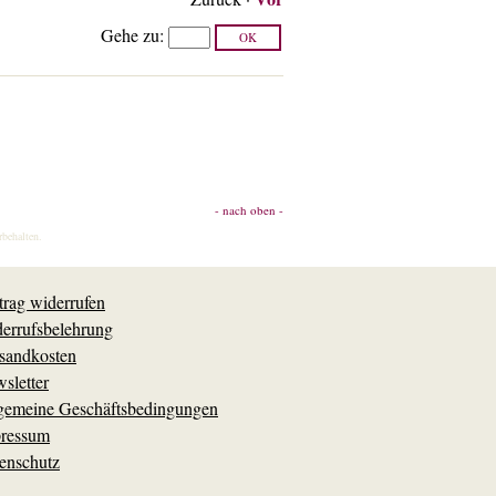
Gehe zu
:
- nach oben -
rbehalten.
trag widerrufen
errufsbelehrung
sandkosten
sletter
gemeine Geschäftsbedingungen
ressum
enschutz