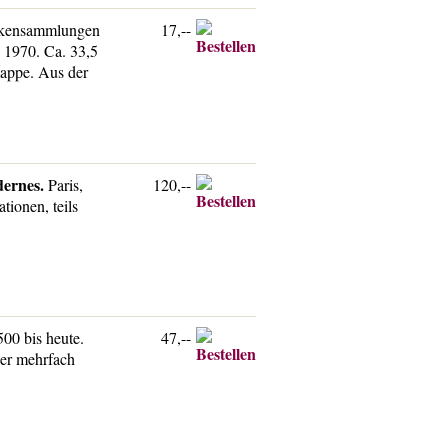
ikensammlungen
17,--
 1970. Ca. 33,5
mappe. Aus der
dernes.
Paris,
120,--
tionen, teils
00 bis heute.
47,--
ner mehrfach