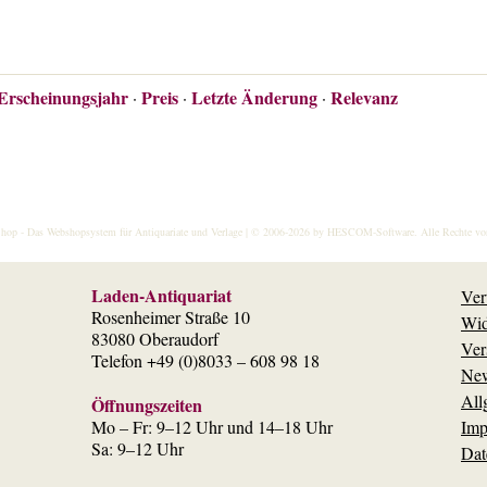
Erscheinungsjahr
Preis
Letzte Änderung
Relevanz
·
·
·
hop
- Das Webshopsystem für Antiquariate und Verlage | © 2006-2026 by
HESCOM-Software
. Alle Rechte vo
Laden-Antiquariat
Ver
Rosenheimer Straße 10
Wid
83080 Oberaudorf
Ver
Telefon +49 (0)8033 – 608 98 18
New
All
Öffnungszeiten
Mo – Fr: 9–12 Uhr und 14–18 Uhr
Imp
Sa: 9–12 Uhr
Dat