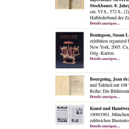
Stockbauer. 8. Jahr
cm. VI S., 572 S., (2)
Halblederband der Z
Details anzeigen…
Beningson, Susan L
exhibition organized 
New York, 2005. Ca. 2
Orig.-Karton.
Details anzeigen…
Bourgoing, Jean de
und Tafelteil mit 10
Reihe: Die Bildnismin
Details anzeigen…
Kunst und Handwerk
1900/1901. München, 
zahlreichen Illustrat
Details anzeigen…