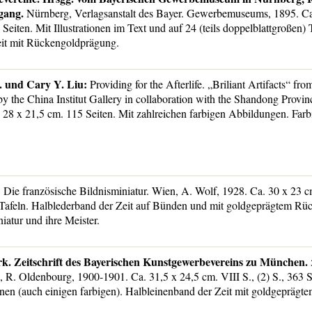
gang.
Nürnberg, Verlagsanstalt des Bayer. Gewerbemuseums, 1895. Ca
 Seiten. Mit Illustrationen im Text und auf 24 (teils doppelblattgroßen) 
eit mit Rückengoldprägung.
. und Cary Y. Liu:
Providing for the Afterlife. „Briliant Artifacts“ f
by the China Institut Gallery in collaboration with the Shandong Provi
8 x 21,5 cm. 115 Seiten. Mit zahlreichen farbigen Abbildungen. Farbig 
:
Die französische Bildnisminiatur. Wien, A. Wolf, 1928. Ca. 30 x 23 c
8 Tafeln. Halblederband der Zeit auf Bünden und mit goldgeprägtem Rüc
iatur und ihre Meister.
. Zeitschrift des Bayerischen Kunstgewerbevereins zu München.
R. Oldenbourg, 1900-1901. Ca. 31,5 x 24,5 cm. VIII S., (2) S., 363 S
ionen (auch einigen farbigen). Halbleinenband der Zeit mit goldgeprägte