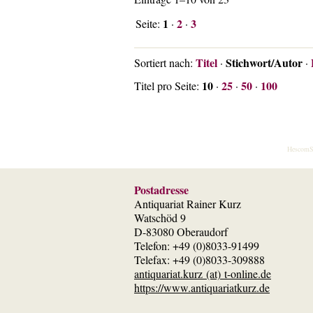
1
2
3
Seite:
·
·
Titel
Stichwort/Autor
Sortiert nach:
·
·
10
25
50
100
Titel pro Seite:
·
·
·
HescomS
Postadresse
Antiquariat Rainer Kurz
Watschöd 9
D-83080 Oberaudorf
Telefon: +49 (0)8033-91499
Telefax: +49 (0)8033-309888
antiquariat.kurz (at) t-online.de
https://www.antiquariatkurz.de