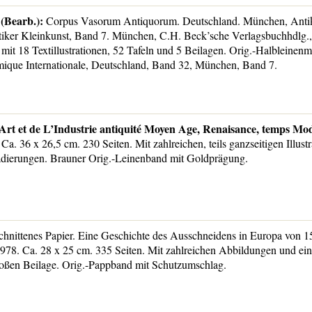
(Bearb.):
Corpus Vasorum Antiquorum. Deutschland. München, Ant
ker Kleinkunst, Band 7. München, C.H. Beck’sche Verlagsbuchhdlg.,
 mit 18 Textillustrationen, 52 Tafeln und 5 Beilagen. Orig.-Halbleinen
ique Internationale, Deutschland, Band 32, München, Band 7.
’Art et de L’Industrie antiquité Moyen Age, Renaisance, temps Mo
a. 36 x 26,5 cm. 230 Seiten. Mit zahlreichen, teils ganzseitigen Illustra
adierungen. Brauner Orig.-Leinenband mit Goldprägung.
hnittenes Papier. Eine Geschichte des Ausschneidens in Europa von 15
78. Ca. 28 x 25 cm. 335 Seiten. Mit zahlreichen Abbildungen und ei
großen Beilage. Orig.-Pappband mit Schutzumschlag.