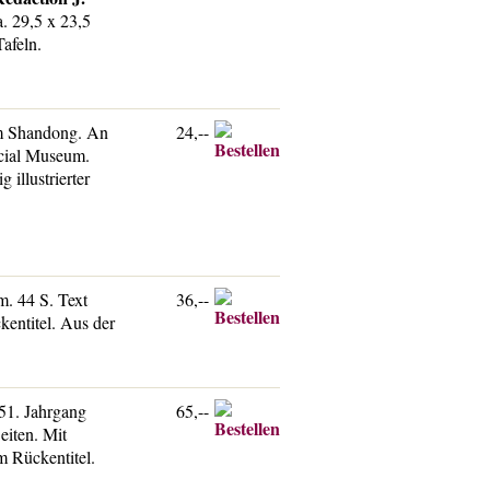
. 29,5 x 23,5
Tafeln.
rom Shandong. An
24,--
ncial Museum.
illustrierter
m. 44 S. Text
36,--
kentitel. Aus der
51. Jahrgang
65,--
eiten. Mit
m Rückentitel.