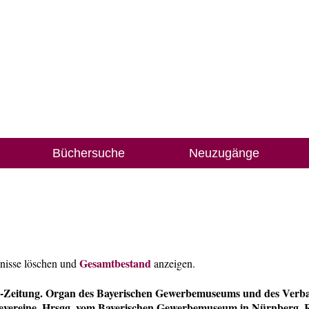
Büchersuche
Neuzugänge
Gesamtbestand
bnisse löschen und
anzeigen.
-Zeitung. Organ des Bayerischen Gewerbemuseums und des Verb
evereine. Hrsgg. vom Bayerischen Gewerbemuseum in Nürnberg, R