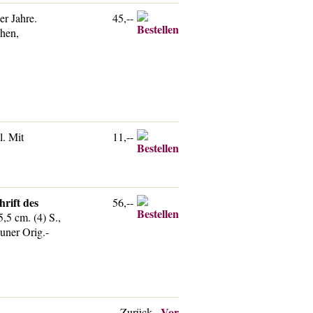
r Jahre.
45,--
chen,
l. Mit
11,--
hrift des
56,--
,5 cm. (4) S.,
auner Orig.-
Vor
Zurück
·