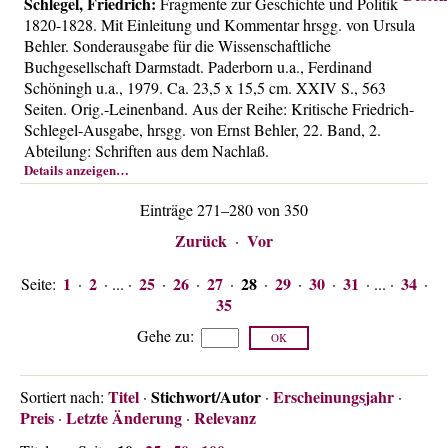
Schlegel, Friedrich:
Fragmente zur Geschichte und Politik
1820-1828. Mit Einleitung und Kommentar hrsgg. von Ursula
Behler. Sonderausgabe für die Wissenschaftliche
Buchgesellschaft Darmstadt. Paderborn u.a., Ferdinand
Schöningh u.a., 1979. Ca. 23,5 x 15,5 cm. XXIV S., 563
Seiten. Orig.-Leinenband. Aus der Reihe: Kritische Friedrich-
Schlegel-Ausgabe, hrsgg. von Ernst Behler, 22. Band, 2.
Abteilung: Schriften aus dem Nachlaß.
Details anzeigen…
Einträge 271–280 von 350
Zurück
Vor
·
1
2
25
26
27
28
29
30
31
34
Seite:
·
· ... ·
·
·
·
·
·
·
· ... ·
·
35
Gehe zu
:
Titel
Stichwort/Autor
Erscheinungsjahr
Sortiert nach:
·
·
·
Preis
Letzte Änderung
Relevanz
·
·