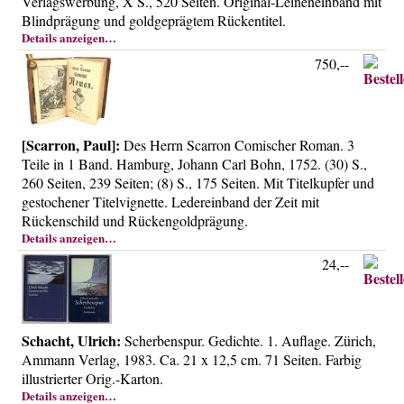
Verlagswerbung, X S., 520 Seiten. Original-Leineneinband mit
Blindprägung und goldgeprägtem Rückentitel.
Details anzeigen…
750,--
[Scarron, Paul]:
Des Herrn Scarron Comischer Roman. 3
Teile in 1 Band. Hamburg, Johann Carl Bohn, 1752. (30) S.,
260 Seiten, 239 Seiten; (8) S., 175 Seiten. Mit Titelkupfer und
gestochener Titelvignette. Ledereinband der Zeit mit
Rückenschild und Rückengoldprägung.
Details anzeigen…
24,--
Schacht, Ulrich:
Scherbenspur. Gedichte. 1. Auflage. Zürich,
Ammann Verlag, 1983. Ca. 21 x 12,5 cm. 71 Seiten. Farbig
illustrierter Orig.-Karton.
Details anzeigen…