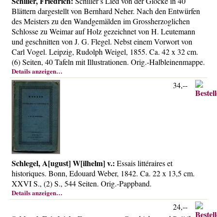
Schiller, Friedrich:
Schiller’s Lied von der Glocke in 40
Blättern dargestellt von Bernhard Neher. Nach den Entwürfen
des Meisters zu den Wandgemälden im Grossherzoglichen
Schlosse zu Weimar auf Holz gezeichnet von H. Leutemann
und geschnitten von J. G. Flegel. Nebst einem Vorwort von
Carl Vogel. Leipzig, Rudolph Weigel, 1855. Ca. 42 x 32 cm.
(6) Seiten, 40 Tafeln mit Illustrationen. Orig.-Halbleinenmappe.
Details anzeigen…
34,--
Schlegel, A[ugust] W[ilhelm] v.:
Essais littéraires et
historiques. Bonn, Edouard Weber, 1842. Ca. 22 x 13,5 cm.
XXVI S., (2) S., 544 Seiten. Orig.-Pappband.
Details anzeigen…
24,--