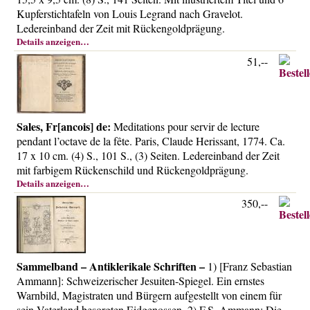
Über uns
Kupferstichtafeln von Louis Legrand nach Gravelot.
Ledereinband der Zeit mit Rückengoldprägung.
Kontakt
Details anzeigen…
Impressum
51,--
Versandkosten
AGB
Widerrufsrecht
Sales, Fr[ancois] de:
Meditations pour servir de lecture
pendant l’octave de la fête. Paris, Claude Herissant, 1774. Ca.
Datenschutz
17 x 10 cm. (4) S., 101 S., (3) Seiten. Ledereinband der Zeit
mit farbigem Rückenschild und Rückengoldprägung.
Details anzeigen…
350,--
Sammelband – Antiklerikale Schriften –
1) [Franz Sebastian
Ammann]: Schweizerischer Jesuiten-Spiegel. Ein ernstes
Warnbild, Magistraten und Bürgern aufgestellt von einem für
sein Vaterland besorgten Eidgenossen. 2) F.S. Ammann: Die