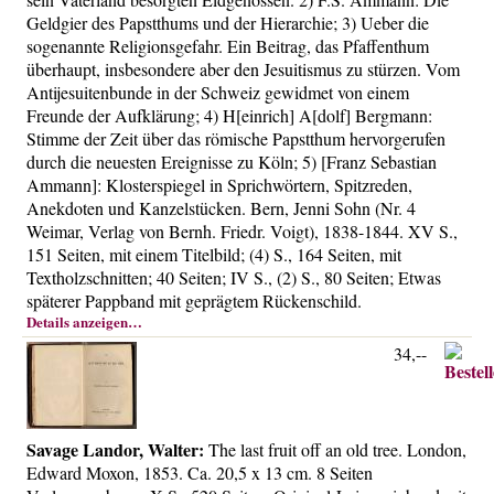
Geldgier des Papstthums und der Hierarchie; 3) Ueber die
sogenannte Religionsgefahr. Ein Beitrag, das Pfaffenthum
überhaupt, insbesondere aber den Jesuitismus zu stürzen. Vom
Antijesuitenbunde in der Schweiz gewidmet von einem
Freunde der Aufklärung; 4) H[einrich] A[dolf] Bergmann:
Stimme der Zeit über das römische Papstthum hervorgerufen
durch die neuesten Ereignisse zu Köln; 5) [Franz Sebastian
Ammann]: Klosterspiegel in Sprichwörtern, Spitzreden,
Anekdoten und Kanzelstücken. Bern, Jenni Sohn (Nr. 4
Weimar, Verlag von Bernh. Friedr. Voigt), 1838-1844. XV S.,
151 Seiten, mit einem Titelbild; (4) S., 164 Seiten, mit
Textholzschnitten; 40 Seiten; IV S., (2) S., 80 Seiten; Etwas
späterer Pappband mit geprägtem Rückenschild.
Details anzeigen…
34,--
Savage Landor, Walter:
The last fruit off an old tree. London,
Edward Moxon, 1853. Ca. 20,5 x 13 cm. 8 Seiten