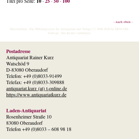
10
25
50
100
Titel pro Seite:
·
·
·
- nach oben -
HescomShop
- Das Webshopsystem für Antiquariate und Verlage | © 2006-2026 by
HESCOM-
Software
. Alle Rechte vorbehalten.
Postadresse
Antiquariat Rainer Kurz
Watschöd 9
D-83080 Oberaudorf
Telefon: +49 (0)8033-91499
Telefax: +49 (0)8033-309888
antiquariat.kurz (at) t-online.de
https://www.antiquariatkurz.de
Laden-Antiquariat
Rosenheimer Straße 10
83080 Oberaudorf
Telefon +49 (0)8033 – 608 98 18