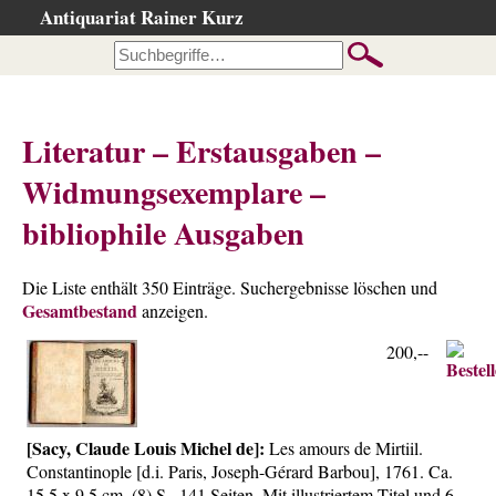
Antiquariat Rainer Kurz
Startseite
Kataloge
Büchersuche
Literatur – Erstausgaben –
…nach Beschreibung
Widmungsexemplare –
…nach Kategorie
bibliophile Ausgaben
…nach Schlagwort
…nach Person
Die Liste enthält 350 Einträge. Suchergebnisse löschen und
Neuzugänge
Gesamtbestand
anzeigen.
…der letzten Wochen
200,--
…der letzten Tage
Suchergebnisse
Ankauf
[Sacy, Claude Louis Michel de]:
Les amours de Mirtiil.
Constantinople [d.i. Paris, Joseph-Gérard Barbou], 1761. Ca.
Warenkorb
15,5 x 9,5 cm. (8) S., 141 Seiten. Mit illustriertem Titel und 6