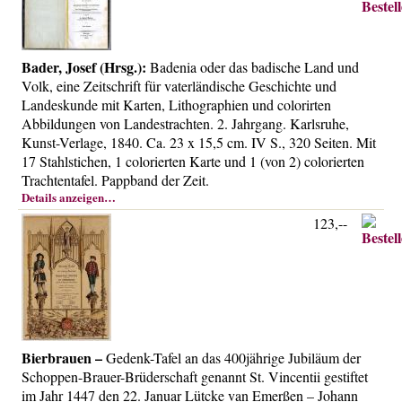
Über uns
Kontakt
Bader, Josef (Hrsg.):
Badenia oder das badische Land und
Impressum
Volk, eine Zeitschrift für vaterländische Geschichte und
Versandkosten
Landeskunde mit Karten, Lithographien und colorirten
Abbildungen von Landestrachten. 2. Jahrgang. Karlsruhe,
AGB
Kunst-Verlage, 1840. Ca. 23 x 15,5 cm. IV S., 320 Seiten. Mit
Widerrufsrecht
17 Stahlstichen, 1 colorierten Karte und 1 (von 2) colorierten
Trachtentafel. Pappband der Zeit.
Datenschutz
Details anzeigen…
123,--
Bierbrauen –
Gedenk-Tafel an das 400jährige Jubiläum der
Schoppen-Brauer-Brüderschaft genannt St. Vincentii gestiftet
im Jahr 1447 den 22. Januar Lütcke van Emerßen – Johann