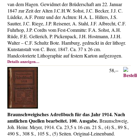
van dem Hagen. Gewidmet der Brüderschaft am 22. Januar
1847 zur Zeit der Alten J.C.H.W. Sohst, J.C. Becker, J.J. C.
Lüdeke, A.F. Pentz und der Achten: H.A. L. Hillers, J.S.
Sautter, J.C. Riege, J.P. Reisener, A. Stahl, J.F. Albrecht, C.F.
Fuhrhop, J.P. Cordts vom Fest-Committe: F.A. Sohst, A.H.
Rüde, F.E. Gellerich, P. Pickenpack, J.H. Hostmann, J.J.H.
Walter – C.F. Schultz Bote. Hamburg, gedruckt in der lithogr.
Kunstanstalt von C. Beer, 1847. Ca. 37 x 26 cm.
Handcolorierte Lithographie auf festem Karton aufgezogen.
Details anzeigen…
58,--
Braunschweigisches Adreßbuch für das Jahr 1914. Nach
amtlichen Quellen bearbeitet. 100. Ausgabe.
Braunschweig,
Joh. Heinr. Meyer, 1914. Ca. 23,5 x 16 cm. 21 S., (4) S., 89 S.,
490 S., 308 S., 105 S., (5) Seiten. Original-Leinenband.