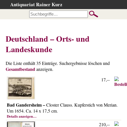
Antiquariat Rainer Kurz
Startseite
Kataloge
Büchersuche
Deutschland – Orts- und
…nach Beschreibung
Landeskunde
…nach Kategorie
…nach Schlagwort
Die Liste enthält 35 Einträge. Suchergebnisse löschen und
…nach Person
Gesamtbestand
anzeigen.
Neuzugänge
17,--
…der letzten Wochen
…der letzten Tage
Suchergebnisse
Bad Gandersheim –
Closter Clauss. Kupferstich von Merian.
Um 1654. Ca. 14 x 17,5 cm.
Ankauf
Details anzeigen…
Warenkorb
210,--