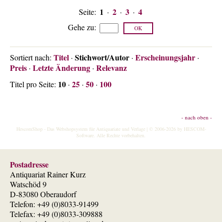
1
2
3
4
Seite:
·
·
·
Gehe zu
:
Titel
Stichwort/Autor
Erscheinungsjahr
Sortiert nach:
·
·
·
Preis
Letzte Änderung
Relevanz
·
·
10
25
50
100
Titel pro Seite:
·
·
·
- nach oben -
HescomShop
- Das Webshopsystem für Antiquariate und Verlage | © 2006-2026 by
HESCOM-
Software
. Alle Rechte vorbehalten.
Postadresse
Antiquariat Rainer Kurz
Watschöd 9
D-83080 Oberaudorf
Telefon: +49 (0)8033-91499
Telefax: +49 (0)8033-309888