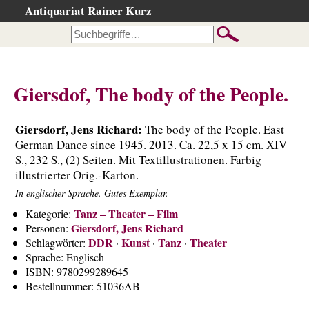
Antiquariat Rainer Kurz
Startseite
Kataloge
Büchersuche
Giersdof, The body of the People.
…nach Beschreibung
…nach Kategorie
Giersdorf, Jens Richard:
The body of the People. East
…nach Schlagwort
German Dance since 1945. 2013. Ca. 22,5 x 15 cm. XIV
S., 232 S., (2) Seiten. Mit Textillustrationen. Farbig
…nach Person
illustrierter Orig.-Karton.
Neuzugänge
In englischer Sprache. Gutes Exemplar.
…der letzten Wochen
Tanz – Theater – Film
Kategorie:
Giersdorf, Jens Richard
Personen:
…der letzten Tage
DDR
Kunst
Tanz
Theater
Schlagwörter:
·
·
·
Gesamtbestand
Sprache:
Englisch
ISBN:
9780299289645
Ankauf
Bestellnummer:
51036AB
Warenkorb