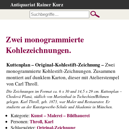
Antiquariat Rainer Kurz
Startseite
Kataloge
Büchersuche
Zwei monogrammierte
…nach Beschreibung
Kohlezeichnungen.
…nach Kategorie
…nach Schlagwort
Kuttenplan – Original-Kohlestift-Zeichnung –
Zwei
…nach Person
monogrammierte Kohlestift-Zeichnungen. Zusammen
montiert auf dunklem Karton, dieser mit Atelierstempel
Neuzugänge
von Carl Throll.
…der letzten Wochen
Die Zeichnungen im Format ca. 6 x 30 und 14,5 x 29 cm. Kuttenplan –
…der letzten Tage
Chodová Planá, südlich von Marienbad in Tschechien/Böhmen
gelegen. Karl Throll, geb. 1873, war Maler und Restaurator. Er
Gesamtbestand
studierte an der Kunstgewerbe-Schule und Akademie in München.
Ankauf
Kunst – Malerei – Bildhauerei
Kategorie:
Throll, Karl
Personen:
Warenkorb
Original-Zeichnung
Schlagwörter: