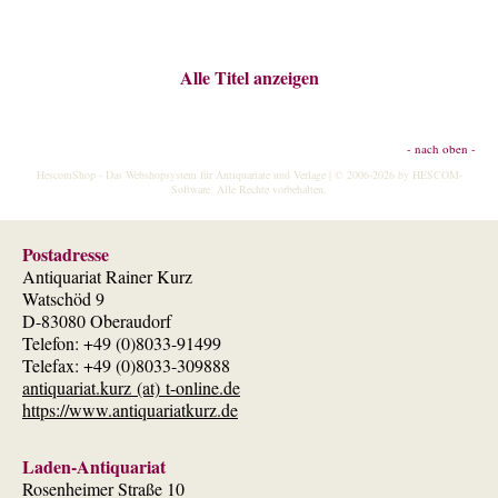
Alle Titel anzeigen
- nach oben -
HescomShop
- Das Webshopsystem für Antiquariate und Verlage | © 2006-2026 by
HESCOM-
Software
. Alle Rechte vorbehalten.
Postadresse
Antiquariat Rainer Kurz
Watschöd 9
D-83080 Oberaudorf
Telefon: +49 (0)8033-91499
Telefax: +49 (0)8033-309888
antiquariat.kurz (at) t-online.de
https://www.antiquariatkurz.de
Laden-Antiquariat
Rosenheimer Straße 10