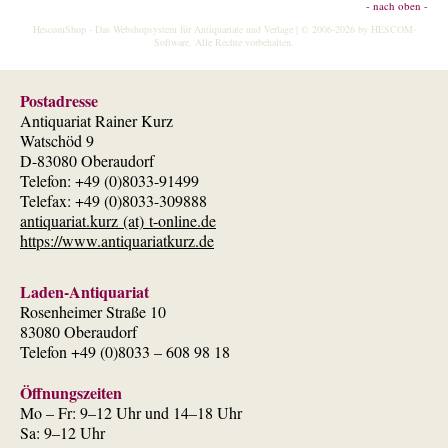
- nach oben -
HescomShop
- Das Webshopsystem für Antiquariate und Verlage | © 2006-2026 by
HESCOM-
Software
. Alle Rechte vorbehalten.
Postadresse
Antiquariat Rainer Kurz
Watschöd 9
D-83080 Oberaudorf
Telefon: +49 (0)8033-91499
Telefax: +49 (0)8033-309888
antiquariat.kurz (at) t-online.de
https://www.antiquariatkurz.de
Laden-Antiquariat
Rosenheimer Straße 10
83080 Oberaudorf
Telefon +49 (0)8033 – 608 98 18
Öffnungszeiten
Mo – Fr: 9–12 Uhr und 14–18 Uhr
Sa: 9–12 Uhr