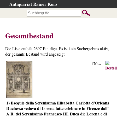
Antiquariat Rainer Kurz
Startseite
Kataloge
Büchersuche
Gesamtbestand
…nach Beschreibung
…nach Kategorie
Die Liste enthält 2697 Einträge. Es ist kein Suchergebnis aktiv,
…nach Schlagwort
der gesamte Bestand wird angezeigt.
…nach Person
170,--
Neuzugänge
…der letzten Wochen
…der letzten Tage
Gesamtbestand
1) Esequie della Serenissima Elisabetta Carlotta d’Orleans
Ankauf
Duchessa vedova di Lorena fatte celebrare in Firenze dall’
Warenkorb
A.R. del Serenissimo Francesco III. Duca die Lorena e di