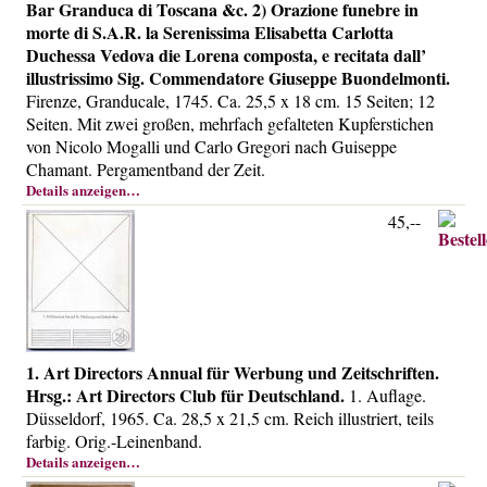
Bar Granduca di Toscana &c. 2) Orazione funebre in
Über uns
morte di S.A.R. la Serenissima Elisabetta Carlotta
Kontakt
Duchessa Vedova die Lorena composta, e recitata dall’
illustrissimo Sig. Commendatore Giuseppe Buondelmonti.
Impressum
Firenze, Granducale, 1745. Ca. 25,5 x 18 cm. 15 Seiten; 12
Versandkosten
Seiten. Mit zwei großen, mehrfach gefalteten Kupferstichen
von Nicolo Mogalli und Carlo Gregori nach Guiseppe
AGB
Chamant. Pergamentband der Zeit.
Widerrufsrecht
Details anzeigen…
45,--
Datenschutz
1. Art Directors Annual für Werbung und Zeitschriften.
Hrsg.: Art Directors Club für Deutschland.
1. Auflage.
Düsseldorf, 1965. Ca. 28,5 x 21,5 cm. Reich illustriert, teils
farbig. Orig.-Leinenband.
Details anzeigen…