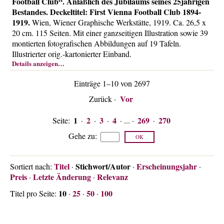
Football Club“. Anläßlich des Jubiläums seines 25jährigen
Bestandes. Deckeltitel: First Vienna Football Club 1894-
1919.
Wien, Wiener Graphische Werkstätte, 1919. Ca. 26,5 x
20 cm. 115 Seiten. Mit einer ganzseitigen Illustration sowie 39
montierten fotografischen Abbildungen auf 19 Tafeln.
Illustrierter orig.-kartonierter Einband.
Details anzeigen…
Einträge 1–10 von 2697
Vor
Zurück
·
1
2
3
4
269
270
Seite:
·
·
·
· ... ·
·
Gehe zu
:
Titel
Stichwort/Autor
Erscheinungsjahr
Sortiert nach:
·
·
·
Preis
Letzte Änderung
Relevanz
·
·
10
25
50
100
Titel pro Seite:
·
·
·