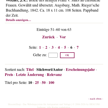
Frauen. Gewählt und übersetzt. Augsburg, Math. Rieger’sche
Buchhandlung, 1842. Ca. 18 x 11 cm. 108 Seiten. Pappband
der Zeit.
Details anzeigen…
Einträge 51–60 von 63
Zurück
Vor
·
1
2
3
4
5
6
7
Seite:
·
·
·
·
·
·
Gehe zu
:
Titel
Stichwort/Autor
Erscheinungsjahr
Sortiert nach:
·
·
·
Preis
Letzte Änderung
Relevanz
·
·
10
25
50
100
Titel pro Seite:
·
·
·
- nach oben -
HescomShop
- Das Webshopsystem für Antiquariate und Verlage | © 2006-2026 by
HESCOM-
Software
. Alle Rechte vorbehalten.