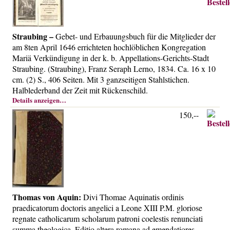
Straubing –
Gebet- und Erbauungsbuch für die Mitglieder der
am 8ten April 1646 errichteten hochlöblichen Kongregation
Mariä Verkündigung in der k. b. Appellations-Gerichts-Stadt
Straubing. (Straubing), Franz Seraph Lerno, 1834. Ca. 16 x 10
cm. (2) S., 406 Seiten. Mit 3 ganzseitigen Stahlstichen.
Halblederband der Zeit mit Rückenschild.
Details anzeigen…
150,--
Thomas von Aquin:
Divi Thomae Aquinatis ordinis
praedicatorum doctoris angelici a Leone XIII P.M. gloriose
regnate catholicarum scholarum patroni coelestis renunciati
summa theologica. Editio altera romana ad emendatiores