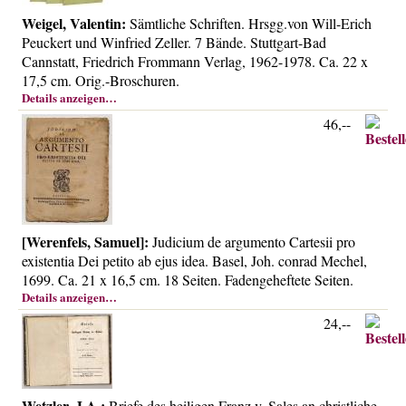
Weigel, Valentin:
Sämtliche Schriften. Hrsgg.von Will-Erich
Peuckert und Winfried Zeller. 7 Bände. Stuttgart-Bad
Cannstatt, Friedrich Frommann Verlag, 1962-1978. Ca. 22 x
17,5 cm. Orig.-Broschuren.
Details anzeigen…
46,--
[Werenfels, Samuel]:
Judicium de argumento Cartesii pro
existentia Dei petito ab ejus idea. Basel, Joh. conrad Mechel,
1699. Ca. 21 x 16,5 cm. 18 Seiten. Fadengeheftete Seiten.
Details anzeigen…
24,--
Wetzler, J.A.:
Briefe des heiligen Franz v. Sales an christliche