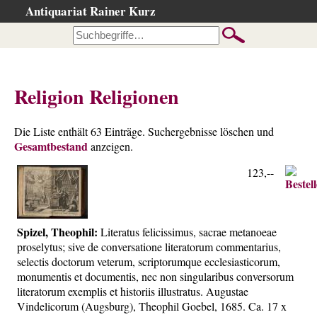
Antiquariat Rainer Kurz
Startseite
Kataloge
Büchersuche
Religion Religionen
…nach Beschreibung
…nach Kategorie
Die Liste enthält 63 Einträge. Suchergebnisse löschen und
Gesamtbestand
…nach Schlagwort
anzeigen.
…nach Person
123,--
Neuzugänge
…der letzten Wochen
Spizel, Theophil:
Literatus felicissimus, sacrae metanoeae
…der letzten Tage
proselytus; sive de conversatione literatorum commentarius,
Suchergebnisse
selectis doctorum veterum, scriptorumque ecclesiasticorum,
monumentis et documentis, nec non singularibus conversorum
Ankauf
literatorum exemplis et historiis illustratus. Augustae
Warenkorb
Vindelicorum (Augsburg), Theophil Goebel, 1685. Ca. 17 x