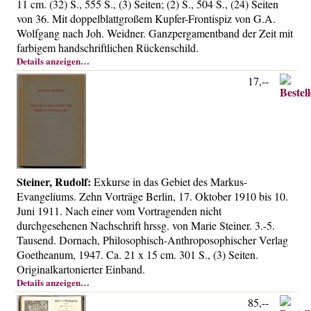
11 cm. (32) S., 555 S., (3) Seiten; (2) S., 504 S., (24) Seiten
Über uns
von 36. Mit doppelblattgroßem Kupfer-Frontispiz von G.A.
Kontakt
Wolfgang nach Joh. Weidner. Ganzpergamentband der Zeit mit
farbigem handschriftlichen Rückenschild.
Impressum
Details anzeigen…
Versandkosten
17,--
AGB
Widerrufsrecht
Datenschutz
Steiner, Rudolf:
Exkurse in das Gebiet des Markus-
Evangeliums. Zehn Vorträge Berlin, 17. Oktober 1910 bis 10.
Juni 1911. Nach einer vom Vortragenden nicht
durchgesehenen Nachschrift hrssg. von Marie Steiner. 3.-5.
Tausend. Dornach, Philosophisch-Anthroposophischer Verlag
Goetheanum, 1947. Ca. 21 x 15 cm. 301 S., (3) Seiten.
Originalkartonierter Einband.
Details anzeigen…
85,--