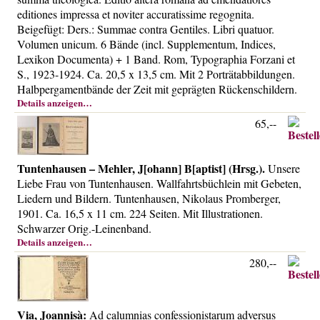
editiones impressa et noviter accuratissime regognita.
Beigefügt: Ders.: Summae contra Gentiles. Libri quatuor.
Volumen unicum. 6 Bände (incl. Supplementum, Indices,
Lexikon Documenta) + 1 Band. Rom, Typographia Forzani et
S., 1923-1924. Ca. 20,5 x 13,5 cm. Mit 2 Porträtabbildungen.
Halbpergamentbände der Zeit mit geprägten Rückenschildern.
Details anzeigen…
65,--
Tuntenhausen – Mehler, J[ohann] B[aptist] (Hrsg.).
Unsere
Liebe Frau von Tuntenhausen. Wallfahrtsbüchlein mit Gebeten,
Liedern und Bildern. Tuntenhausen, Nikolaus Promberger,
1901. Ca. 16,5 x 11 cm. 224 Seiten. Mit Illustrationen.
Schwarzer Orig.-Leinenband.
Details anzeigen…
280,--
Via, Joannisà:
Ad calumnias confessionistarum adversus