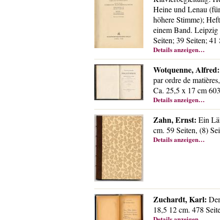
Heine und Lenau (für
höhere Stimme); Heft
einem Band. Leipzig 
Seiten; 39 Seiten; 41
Details anzeigen…
Wotquenne, Alfred:
par ordre de matière
Ca. 25,5 x 17 cm 603
Details anzeigen…
Zahn, Ernst:
Ein Läu
cm. 59 Seiten, (8) Se
Details anzeigen…
Zuchardt, Karl:
Der 
18,5 12 cm. 478 Seit
Details anzeigen…