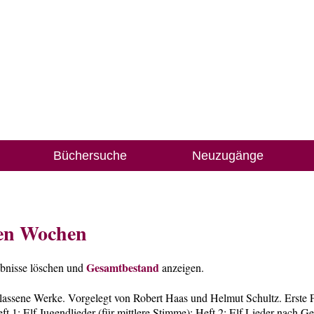
Büchersuche
Neuzugänge
ten Wochen
Gesamtbestand
ebnisse löschen und
anzeigen.
ssene Werke. Vorgelegt von Robert Haas und Helmut Schultz. Erste F
ft 1: Elf Jugendlieder (für mittlere Stimme); Heft 2: Elf Lieder nach G