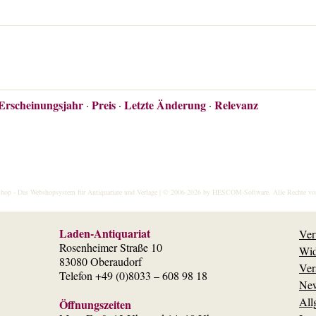
Erscheinungsjahr
Preis
Letzte Änderung
Relevanz
·
·
·
hop
- Das Webshopsystem für Antiquariate und Verlage | © 2006-2026 by
HESCOM-Software
. Alle Rechte vo
Laden-Antiquariat
Ver
Rosenheimer Straße 10
Wid
83080 Oberaudorf
Ver
Telefon +49 (0)8033 – 608 98 18
New
All
Öffnungszeiten