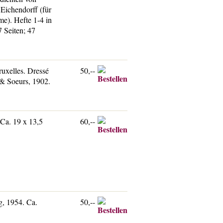
Eichendorff (für
e). Hefte 1-4 in
 Seiten; 47
uxelles. Dressé
50,--
 & Soeurs, 1902.
Ca. 19 x 13,5
60,--
g, 1954. Ca.
50,--