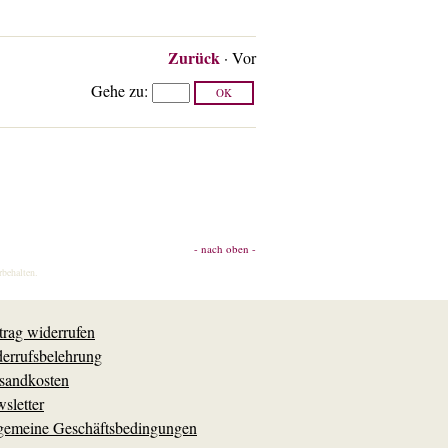
Zurück
·
Vor
Gehe zu
:
- nach oben -
rbehalten.
trag widerrufen
errufsbelehrung
sandkosten
sletter
gemeine Geschäftsbedingungen