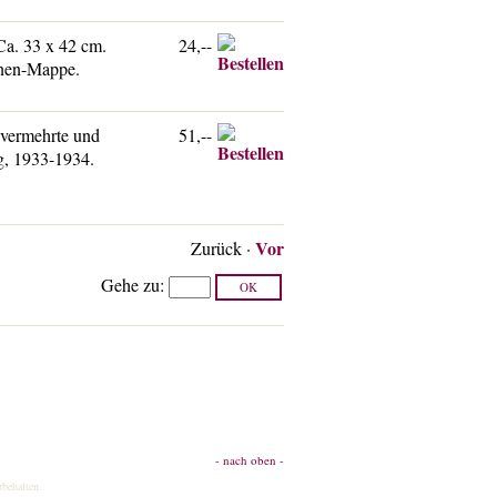
Ca. 33 x 42 cm.
24,--
einen-Mappe.
 vermehrte und
51,--
g, 1933-1934.
.
Vor
Zurück
·
Gehe zu
:
- nach oben -
rbehalten.