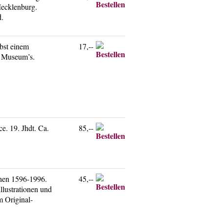
Mecklenburg.
d.
ebst einem
17,--
n Museum’s.
e. 19. Jhdt. Ca.
85,--
hen 1596-1996.
45,--
llustrationen und
m Original-