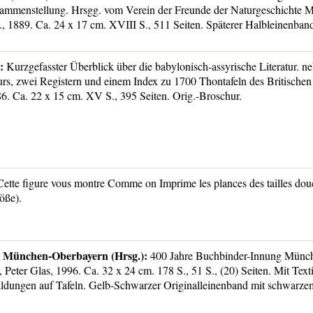
sammenstellung. Hrsgg. vom Verein der Freunde der Naturgeschichte 
, 1889. Ca. 24 x 17 cm. XVIII S., 511 Seiten. Späterer Halbleinenban
:
Kurzgefasster Überblick über die babylonisch-assyrische Literatur. n
rs, zwei Registern und einem Index zu 1700 Thontafeln des Britische
86. Ca. 22 x 15 cm. XV S., 395 Seiten. Orig.-Broschur.
ette figure vous montre Comme on Imprime les plances des tailles douc
öße).
 München-Oberbayern (Hrsg.):
400 Jahre Buchbinder-Innung Münc
Peter Glas, 1996. Ca. 32 x 24 cm. 178 S., 51 S., (20) Seiten. Mit Texti
bildungen auf Tafeln. Gelb-Schwarzer Originalleinenband mit schwarze