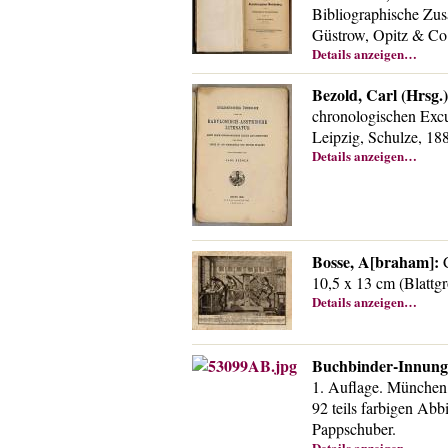
Bibliographische Zu
Güstrow, Opitz & Co.
Details anzeigen…
Bezold, Carl (Hrsg.)
chronologischen Excu
Leipzig, Schulze, 18
Details anzeigen…
Bosse, A[braham]:
C
10,5 x 13 cm (Blattgr
Details anzeigen…
Buchbinder-Innung
1. Auflage. München, 
92 teils farbigen Ab
Pappschuber.
Details anzeigen…