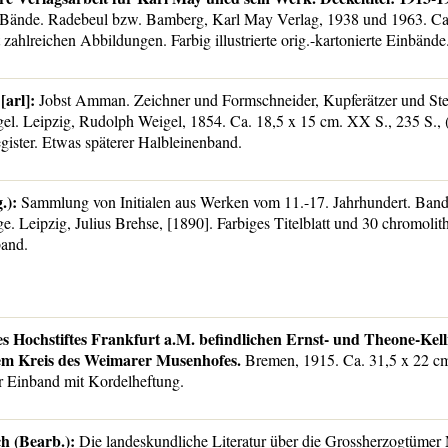
Bände. Radebeul bzw. Bamberg, Karl May Verlag, 1938 und 1963. Ca.
 zahlreichen Abbildungen. Farbig illustrierte orig.-kartonierte Einbände
arl]:
Jobst Amman. Zeichner und Formschneider, Kupferätzer und Ste
el. Leipzig, Rudolph Weigel, 1854. Ca. 18,5 x 15 cm. XX S., 235 S., (
gister. Etwas späterer Halbleinenband.
.):
Sammlung von Initialen aus Werken vom 11.-17. Jahrhundert. Band
ge. Leipzig, Julius Brehse, [1890]. Farbiges Titelblatt und 30 chromolit
band.
es Hochstiftes Frankfurt a.M. befindlichen Ernst- und Theone-K
dem Kreis des Weimarer Musenhofes.
Bremen, 1915. Ca. 31,5 x 22 cm
er Einband mit Kordelheftung.
h (Bearb.):
Die landeskundliche Literatur über die Grossherzogtümer