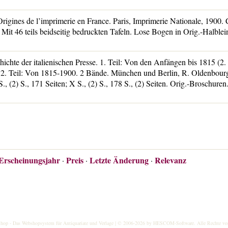
rigines de l’imprimerie en France. Paris, Imprimerie Nationale, 1900. 
 Mit 46 teils beidseitig bedruckten Tafeln. Lose Bogen in Orig.-Halbl
ichte der italienischen Presse. 1. Teil: Von den Anfängen bis 1815 (2.
; 2. Teil: Von 1815-1900. 2 Bände. München und Berlin, R. Oldenbour
, (2) S., 171 Seiten; X S., (2) S., 178 S., (2) Seiten. Orig.-Broschuren
Erscheinungsjahr
Preis
Letzte Änderung
Relevanz
·
·
·
hop
- Das Webshopsystem für Antiquariate und Verlage | © 2006-2026 by
HESCOM-Software
. Alle Rechte vo