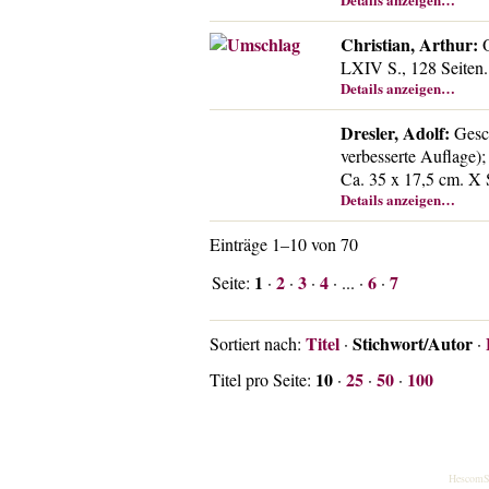
Christian, Arthur:
O
LXIV S., 128 Seiten.
Details anzeigen…
Dresler, Adolf:
Gesch
verbesserte Auflage)
Ca. 35 x 17,5 cm. X S.
Details anzeigen…
Einträge 1–10 von 70
1
2
3
4
6
7
Seite:
·
·
·
· ... ·
·
Titel
Stichwort/Autor
Sortiert nach:
·
·
10
25
50
100
Titel pro Seite:
·
·
·
HescomS