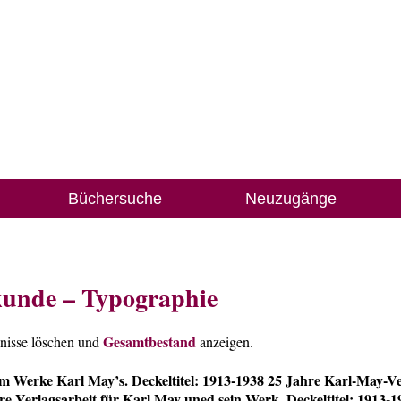
Büchersuche
Neuzugänge
kunde – Typographie
Gesamtbestand
bnisse löschen und
anzeigen.
am Werke Karl May’s. Deckeltitel: 1913-1938 25 Jahre Karl-May-V
re Verlagsarbeit für Karl May uned sein Werk. Deckeltitel: 1913-1