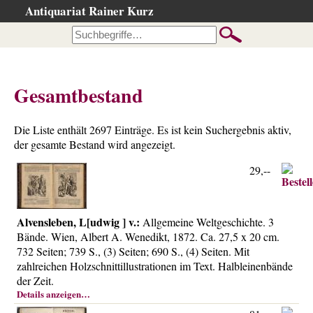
Antiquariat Rainer Kurz
Startseite
Kataloge
Büchersuche
Gesamtbestand
…nach Beschreibung
…nach Kategorie
Die Liste enthält 2697 Einträge. Es ist kein Suchergebnis aktiv,
…nach Schlagwort
der gesamte Bestand wird angezeigt.
…nach Person
29,--
Neuzugänge
…der letzten Wochen
Alvensleben, L[udwig ] v.:
Allgemeine Weltgeschichte. 3
…der letzten Tage
Bände. Wien, Albert A. Wenedikt, 1872. Ca. 27,5 x 20 cm.
732 Seiten; 739 S., (3) Seiten; 690 S., (4) Seiten. Mit
Gesamtbestand
zahlreichen Holzschnittillustrationen im Text. Halbleinenbände
Ankauf
der Zeit.
Details anzeigen…
Warenkorb