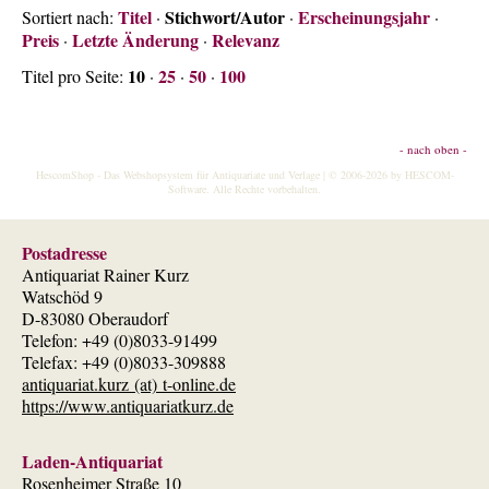
Titel
Stichwort/Autor
Erscheinungsjahr
Sortiert nach:
·
·
·
Preis
Letzte Änderung
Relevanz
·
·
10
25
50
100
Titel pro Seite:
·
·
·
- nach oben -
HescomShop
- Das Webshopsystem für Antiquariate und Verlage | © 2006-2026 by
HESCOM-
Software
. Alle Rechte vorbehalten.
Postadresse
Antiquariat Rainer Kurz
Watschöd 9
D-83080 Oberaudorf
Telefon: +49 (0)8033-91499
Telefax: +49 (0)8033-309888
antiquariat.kurz (at) t-online.de
https://www.antiquariatkurz.de
Laden-Antiquariat
Rosenheimer Straße 10