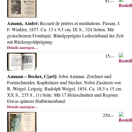
81,--
Über uns
Kontakt
Amann, André:
Impressum
Recueil de prières et meditations. Passau, J.
F. Winkler, 1837. Ca. 13 x 9,5 cm. IX S., 324 Seiten. Mit
Versandkosten
gestochenem Frontispiz. Blindgeprägter Ledereinband der Zeit
mit Rückengoldprägung.
AGB
Details anzeigen…
Widerrufsrecht
15,--
Datenschutz
Amman – Becker, C[arl]:
Jobst Amman. Zeichner und
Formschneider, Kupferätzer und Stecher. Nebst Zusätzen von
R. Weigel. Leipzig, Rudolph Weigel, 1854. Ca. 18,5 x 15 cm.
XX S., 235 S., (1) Seite. Mit 17 Holzschnitten und Register.
Etwas späterer Halbleinenband.
Details anzeigen…
250,--