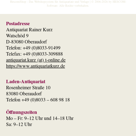
HescomShop
- Das Webshopsystem für Antiquariate und Verlage | © 2006-2026 by
HESCOM-
Software
. Alle Rechte vorbehalten.
Postadresse
Antiquariat Rainer Kurz
Watschöd 9
D-83080 Oberaudorf
Telefon: +49 (0)8033-91499
Telefax: +49 (0)8033-309888
antiquariat.kurz (at) t-online.de
https://www.antiquariatkurz.de
Laden-Antiquariat
Rosenheimer Straße 10
83080 Oberaudorf
Telefon +49 (0)8033 – 608 98 18
Öffnungszeiten
Mo – Fr: 9–12 Uhr und 14–18 Uhr
Sa: 9–12 Uhr