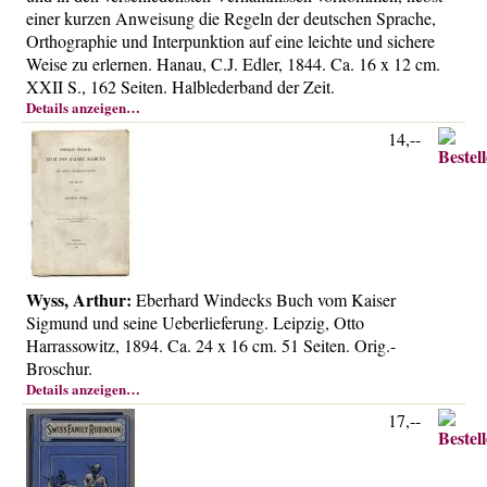
Über uns
einer kurzen Anweisung die Regeln der deutschen Sprache,
Orthographie und Interpunktion auf eine leichte und sichere
Kontakt
Weise zu erlernen. Hanau, C.J. Edler, 1844. Ca. 16 x 12 cm.
Impressum
XXII S., 162 Seiten. Halblederband der Zeit.
Details anzeigen…
Versandkosten
14,--
AGB
Widerrufsrecht
Datenschutz
Wyss, Arthur:
Eberhard Windecks Buch vom Kaiser
Sigmund und seine Ueberlieferung. Leipzig, Otto
Harrassowitz, 1894. Ca. 24 x 16 cm. 51 Seiten. Orig.-
Broschur.
Details anzeigen…
17,--