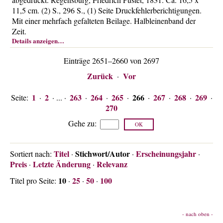
11,5 cm. (2) S., 296 S., (1) Seite Druckfehlerberichtigungen.
Mit einer mehrfach gefalteten Beilage. Halbleinenband der
Zeit.
Details anzeigen…
Einträge 2651–2660 von 2697
Zurück
Vor
·
1
2
263
264
265
266
267
268
269
Seite:
·
· ... ·
·
·
·
·
·
·
·
270
Gehe zu
:
Titel
Stichwort/Autor
Erscheinungsjahr
Sortiert nach:
·
·
·
Preis
Letzte Änderung
Relevanz
·
·
10
25
50
100
Titel pro Seite:
·
·
·
- nach oben -