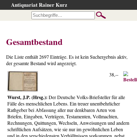
Antiquariat Rainer Kurz
Startseite
Kataloge
Büchersuche
Gesamtbestand
…nach Beschreibung
…nach Kategorie
Die Liste enthält 2697 Einträge. Es ist kein Suchergebnis aktiv,
…nach Schlagwort
der gesamte Bestand wird angezeigt.
…nach Person
38,--
Neuzugänge
…der letzten Wochen
Wurst, J.P. (Hrsg.):
Der Deutsche Volks-Briefsteller für alle
…der letzten Tage
Fälle des menschlichen Lebens. Ein treuer unentbehrlicher
Rathgeber bei Abfassung aller nur denkbaren Arten von
Gesamtbestand
Briefen, Eingaben, Verträgen, Testamenten, Vollmachten,
Ankauf
Rechnungen, Quittungen, Wechseln, Anweisungen und andern
schriftlichen Aufsätzen, wie sie nur im gewöhnlichen Leben
Warenkorb
und in den verschiedensten Verhälltnissen vorkommen, nebst