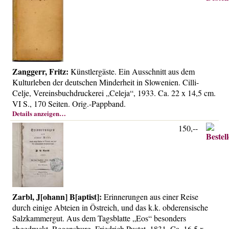
Zanggerr, Fritz:
Künstlergäste. Ein Ausschnitt aus dem
Kulturleben der deutschen Minderheit in Slowenien. Cilli-
Celje, Vereinsbuchdruckerei „Celeja“, 1933. Ca. 22 x 14,5 cm.
VI S., 170 Seiten. Orig.-Pappband.
Details anzeigen…
150,--
Zarbl, J[ohann] B[aptist]:
Erinnerungen aus einer Reise
durch einige Abteien in Östreich, und das k.k. obderensische
Salzkammergut. Aus dem Tagsblatte „Eos“ besonders
abgedruckt. Regensburg, Friedrich Pustet, 1831. Ca. 16,5 x