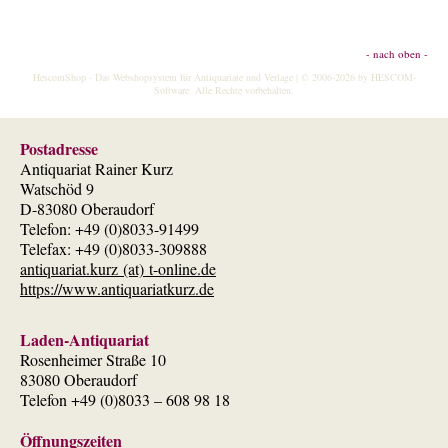
- nach oben -
HescomShop
- Das Webshopsystem für Antiquariate und Verlage | © 2006-2026 by
HESCOM-
Software
. Alle Rechte vorbehalten.
Postadresse
Antiquariat Rainer Kurz
Watschöd 9
D-83080 Oberaudorf
Telefon: +49 (0)8033-91499
Telefax: +49 (0)8033-309888
antiquariat.kurz (at) t-online.de
https://www.antiquariatkurz.de
Laden-Antiquariat
Rosenheimer Straße 10
83080 Oberaudorf
Telefon +49 (0)8033 – 608 98 18
Öffnungszeiten