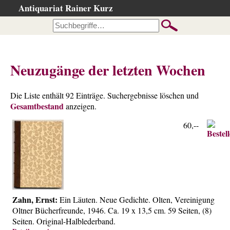
Antiquariat Rainer Kurz
Startseite
Kataloge
Büchersuche
Neuzugänge der letzten Wochen
…nach Beschreibung
…nach Kategorie
Die Liste enthält 92 Einträge. Suchergebnisse löschen und
Gesamtbestand
…nach Schlagwort
anzeigen.
…nach Person
60,--
Neuzugänge
…der letzten Wochen
…der letzten Tage
Gesamtbestand
Zahn, Ernst:
Ein Läuten. Neue Gedichte. Olten, Vereinigung
Ankauf
Oltner Bücherfreunde, 1946. Ca. 19 x 13,5 cm. 59 Seiten, (8)
Warenkorb
Seiten. Original-Halblederband.