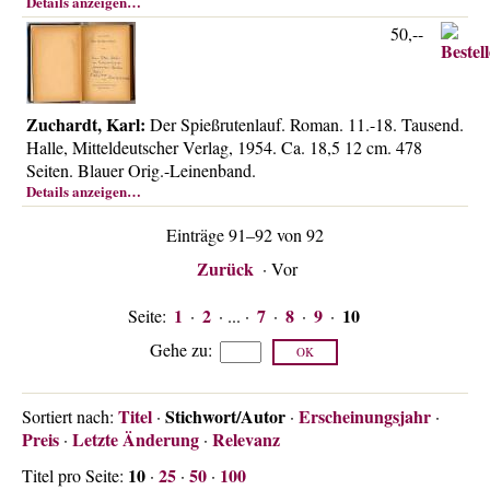
Details anzeigen…
Über uns
50,--
Kontakt
Impressum
Versandkosten
Zuchardt, Karl:
Der Spießrutenlauf. Roman. 11.-18. Tausend.
Halle, Mitteldeutscher Verlag, 1954. Ca. 18,5 12 cm. 478
AGB
Seiten. Blauer Orig.-Leinenband.
Widerrufsrecht
Details anzeigen…
Datenschutz
Einträge 91–92 von 92
Zurück
·
Vor
1
2
7
8
9
10
Seite:
·
· ... ·
·
·
·
Gehe zu
:
Titel
Stichwort/Autor
Erscheinungsjahr
Sortiert nach:
·
·
·
Preis
Letzte Änderung
Relevanz
·
·
10
25
50
100
Titel pro Seite:
·
·
·